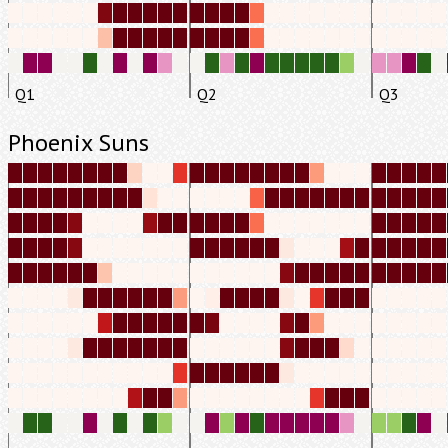
Q1
Q2
Q3
Phoenix Suns